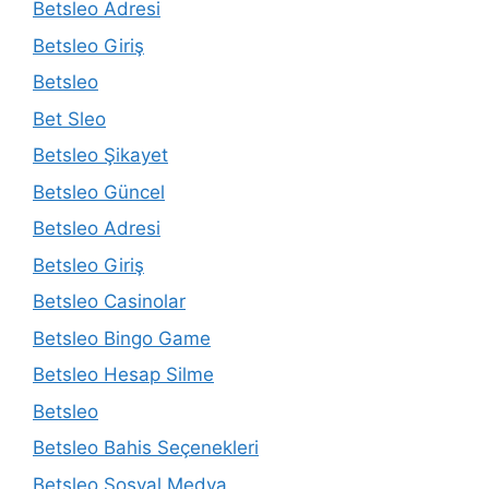
Betsleo Adresi
Betsleo Giriş
Betsleo
Bet Sleo
Betsleo Şikayet
Betsleo Güncel
Betsleo Adresi
Betsleo Giriş
Betsleo Casinolar
Betsleo Bingo Game
Betsleo Hesap Silme
Betsleo
Betsleo Bahis Seçenekleri
Betsleo Sosyal Medya