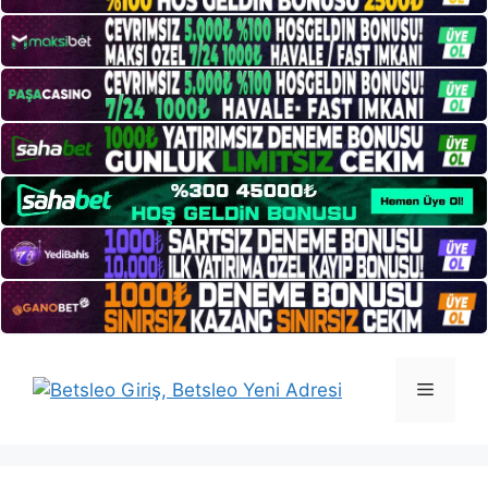
İçeriğe
atla
Menü