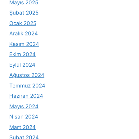
Mayıs 2025
Şubat 2025
Ocak 2025
Aralık 2024
Kasım 2024
Ekim 2024
Eylül 2024
Ağustos 2024
Temmuz 2024
Haziran 2024
Mayıs 2024
Nisan 2024
Mart 2024
Şubat 2024