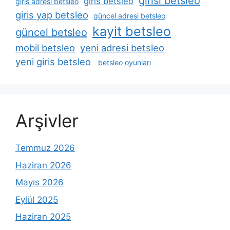
girisi betsleo
giris betsleo
giris adresi betsleo
giris yap betsleo
güncel adresi betsleo
kayit betsleo
güncel betsleo
mobil betsleo
yeni adresi betsleo
yeni giris betsleo
betsleo oyunları
Arşivler
Temmuz 2026
Haziran 2026
Mayıs 2026
Eylül 2025
Haziran 2025