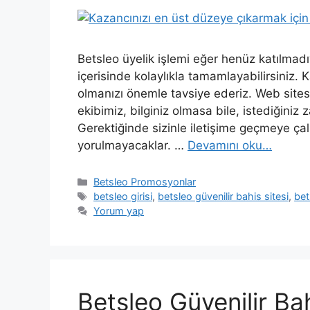
Betsleo üyelik işlemi eğer henüz katılmadı
içerisinde kolaylıkla tamamlayabilirsiniz.
olmanızı önemle tavsiye ederiz. Web sitesi
ekibimiz, bilginiz olmasa bile, istediğiniz
Gerektiğinde sizinle iletişime geçmeye çal
yorulmayacaklar. …
Devamını oku…
Kategoriler
Betsleo Promosyonlar
Etiketler
betsleo girisi
,
betsleo güvenilir bahis sitesi
,
bet
Yorum yap
Betsleo Güvenilir Bah