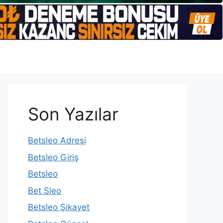
Son Yazılar
Betsleo Adresi
Betsleo Giriş
Betsleo
Bet Sleo
Betsleo Şikayet