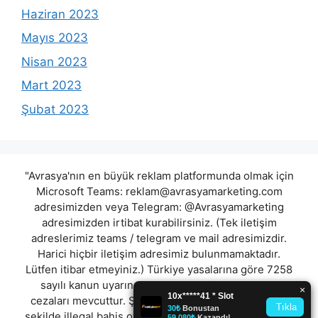
Haziran 2023
Mayıs 2023
Nisan 2023
Mart 2023
Şubat 2023
"Avrasya'nın en büyük reklam platformunda olmak için
Microsoft Teams:
reklam@avrasyamarketing.com
adresimizden veya Telegram: @Avrasyamarketing
adresimizden irtibat kurabilirsiniz. (Tek iletişim
adreslerimiz teams / telegram ve mail adresimizdir.
Harici hiçbir iletişim adresimiz bulunmamaktadır.
Lütfen itibar etmeyiniz.) Türkiye yasalarına göre 7258
sayılı kanun uyarınca yasa dışı bahis oynamanın
cezaları mevcuttur. Şu an bulunduğunuz site hiç bir
şekilde illegal bahis oyunları oynatmıyor ve oynamaya