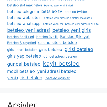
betsleo slot makineleri
betsleo spor etkinlikleri
betsleo tv
betsleo telegram
betsleo twitter
betsleo web sitesi
betsleo web sitesinde slotlar mevcuttur
betsleo whatsapp
betsleo yasal mı
betsleo yeni adres hızlı site
betsleo yeni adresi
betsleo yeni giris
Betsleo Şikayet
betsleo özellikleri
betsleo üyelik
casino sitesi betsleo
Betsleo Şikayetleri
girisi betsleo
giris betsleo
giris adresi betsleo
giris yap betsleo
güncel adresi betsleo
kayit betsleo
güncel betsleo
mobil betsleo
yeni adresi betsleo
yeni giris betsleo
betsleo oyunları
Arşivler