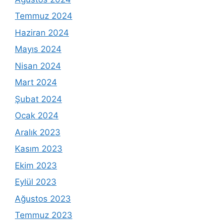
Temmuz 2024
Haziran 2024
Mayıs 2024
Nisan 2024
Mart 2024
Şubat 2024
Ocak 2024
Aralık 2023
Kasım 2023
Ekim 2023
Eylül 2023
Ağustos 2023
Temmuz 2023