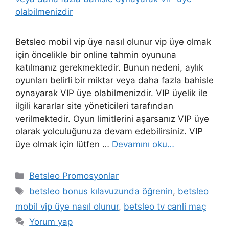
Betsleo mobil vip üye nasıl olunur vip üye olmak
için öncelikle bir online tahmin oyununa
katılmanız gerekmektedir. Bunun nedeni, aylık
oyunları belirli bir miktar veya daha fazla bahisle
oynayarak VIP üye olabilmenizdir. VIP üyelik ile
ilgili kararlar site yöneticileri tarafından
verilmektedir. Oyun limitlerini aşarsanız VIP üye
olarak yolculuğunuza devam edebilirsiniz. VIP
üye olmak için lütfen …
Devamını oku…
Kategoriler
Betsleo Promosyonlar
Etiketler
betsleo bonus kılavuzunda öğrenin
,
betsleo
mobil vip üye nasıl olunur
,
betsleo tv canli maç
Yorum yap