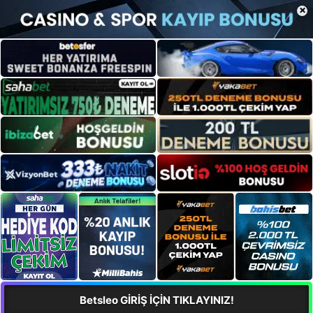
×
Betsleo GİRİŞ İÇİN TIKLAYINIZ!