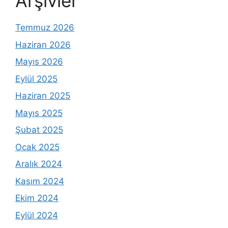
Arşivler
Temmuz 2026
Haziran 2026
Mayıs 2026
Eylül 2025
Haziran 2025
Mayıs 2025
Şubat 2025
Ocak 2025
Aralık 2024
Kasım 2024
Ekim 2024
Eylül 2024