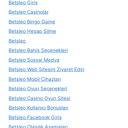
Betsleo Giriş
Betsleo Casinolar
Betsleo Bingo Game
Betsleo Hesap Silme
Betsleo
Betsleo Bahis Seçenekleri
Betsleo Sosyal Medya
Betsleo Web Sitesini Ziyaret Edin
Betsleo Mobil Cihazları
Betsleo Oyun Seçenekleri
Betsleo Casino Oyun Sitesi
Betsleo Kullanıcı Bonusları
Betsleo Facebook Giriş
Betsleo Olasılık Aşamaları