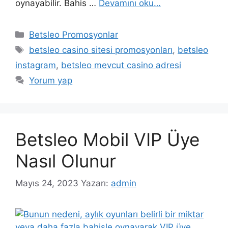
oynayabilir. Bahis …
Devamını oku…
Kategoriler
Betsleo Promosyonlar
Etiketler
betsleo casino sitesi promosyonları
,
betsleo
instagram
,
betsleo mevcut casino adresi
Yorum yap
Betsleo Mobil VIP Üye
Nasıl Olunur
Mayıs 24, 2023
Yazarı:
admin