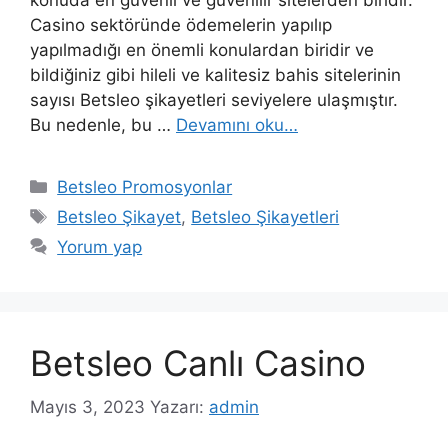
Casino sektöründe ödemelerin yapılıp
yapılmadığı en önemli konulardan biridir ve
bildiğiniz gibi hileli ve kalitesiz bahis sitelerinin
sayısı Betsleo şikayetleri seviyelere ulaşmıştır.
Bu nedenle, bu …
Devamını oku…
Kategoriler
Betsleo Promosyonlar
Etiketler
Betsleo Şikayet
,
Betsleo Şikayetleri
Yorum yap
Betsleo Canlı Casino
Mayıs 3, 2023
Yazarı:
admin