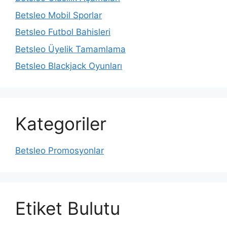
Betsleo Mobil Sporlar
Betsleo Futbol Bahisleri
Betsleo Üyelik Tamamlama
Betsleo Blackjack Oyunları
Kategoriler
Betsleo Promosyonlar
Etiket Bulutu