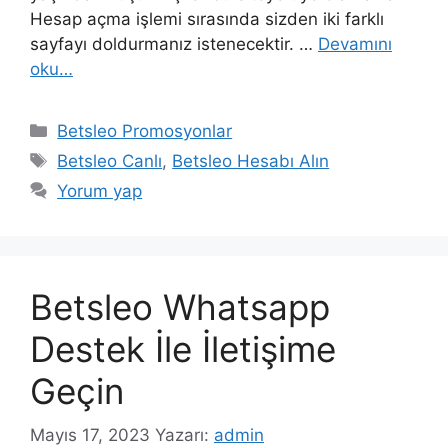
Hesap açma işlemi sırasında sizden iki farklı
sayfayı doldurmanız istenecektir. …
Devamını
oku…
Kategoriler
Betsleo Promosyonlar
Etiketler
Betsleo Canlı
,
Betsleo Hesabı Alın
Yorum yap
Betsleo Whatsapp
Destek İle İletişime
Geçin
Mayıs 17, 2023
Yazarı:
admin