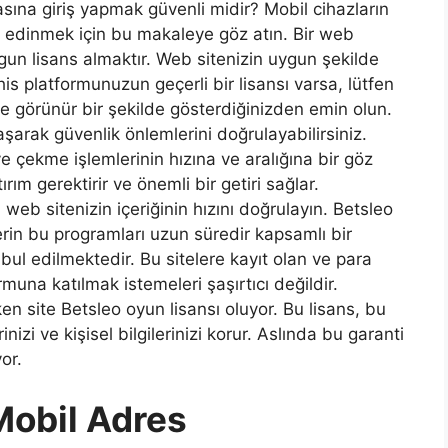
sına giriş yapmak güvenli midir? Mobil cihazların
gi edinmek için bu makaleye göz atın. Bir web
gun lisans almaktır. Web sitenizin uygun şekilde
is platformunuzun geçerli bir lisansı varsa, lütfen
görünür bir şekilde gösterdiğinizden emin olun.
şarak güvenlik önlemlerini doğrulayabilirsiniz.
 çekme işlemlerinin hızına ve aralığına bir göz
ım gerektirir ve önemli bir getiri sağlar.
web sitenizin içeriğinin hızını doğrulayın. Betsleo
lerin bu programları uzun süredir kapsamlı bir
bul edilmektedir. Bu sitelere kayıt olan ve para
ormuna katılmak istemeleri şaşırtıcı değildir.
eken site Betsleo oyun lisansı oluyor. Bu lisans, bu
izi ve kişisel bilgilerinizi korur. Aslında bu garanti
or.
Mobil Adres