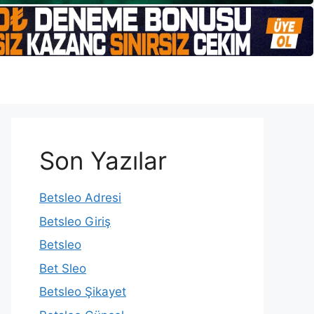
Son Yazılar
Betsleo Adresi
Betsleo Giriş
Betsleo
Bet Sleo
Betsleo Şikayet