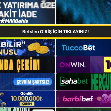
Betsleo GİRİŞ İÇİN TIKLAYINIZ!