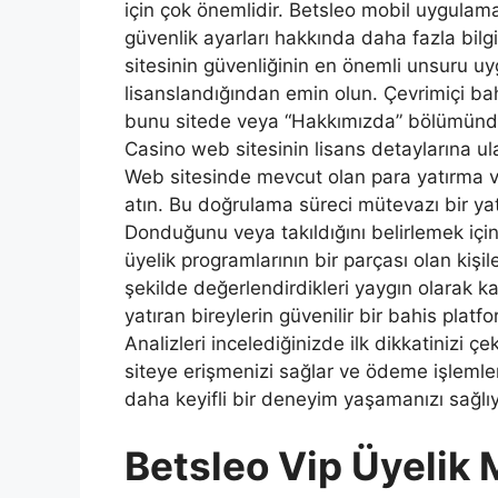
için çok önemlidir. Betsleo mobil uygulama
güvenlik ayarları hakkında daha fazla bil
sitesinin güvenliğinin en önemli unsuru uy
lisanslandığından emin olun. Çevrimiçi bah
bunu sitede veya “Hakkımızda” bölümünde 
Casino web sitesinin lisans detaylarına ula
Web sitesinde mevcut olan para yatırma ve
atın. Bu doğrulama süreci mütevazı bir yatır
Donduğunu veya takıldığını belirlemek için 
üyelik programlarının bir parçası olan kişi
şekilde değerlendirdikleri yaygın olarak ka
yatıran bireylerin güvenilir bir bahis platf
Analizleri incelediğinizde ilk dikkatinizi ç
siteye erişmenizi sağlar ve ödeme işlemlerin
daha keyifli bir deneyim yaşamanızı sağlıy
Betsleo Vip Üyelik 