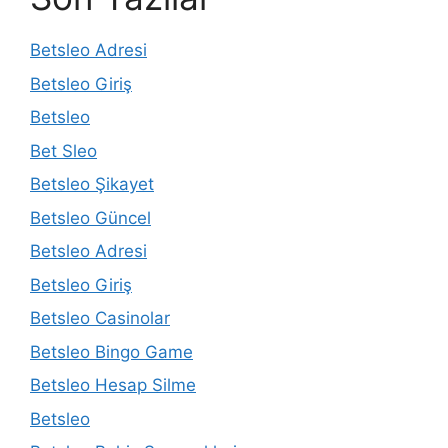
Betsleo Adresi
Betsleo Giriş
Betsleo
Bet Sleo
Betsleo Şikayet
Betsleo Güncel
Betsleo Adresi
Betsleo Giriş
Betsleo Casinolar
Betsleo Bingo Game
Betsleo Hesap Silme
Betsleo