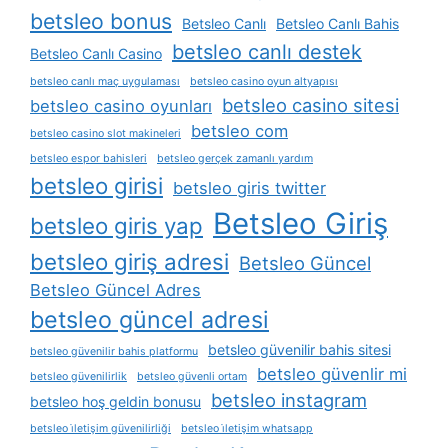
betsleo bonus
Betsleo Canlı
Betsleo Canlı Bahis
betsleo canlı destek
Betsleo Canlı Casino
betsleo canlı maç uygulaması
betsleo casino oyun altyapısı
betsleo casino sitesi
betsleo casino oyunları
betsleo com
betsleo casino slot makineleri
betsleo espor bahisleri
betsleo gerçek zamanlı yardım
betsleo girisi
betsleo giris twitter
Betsleo Giriş
betsleo giris yap
betsleo giriş adresi
Betsleo Güncel
Betsleo Güncel Adres
betsleo güncel adresi
betsleo güvenilir bahis sitesi
betsleo güvenilir bahis platformu
betsleo güvenlir mi
betsleo güvenilirlik
betsleo güvenli ortam
betsleo instagram
betsleo hoş geldin bonusu
betsleo i̇letişim güvenilirliği
betsleo i̇letişim whatsapp