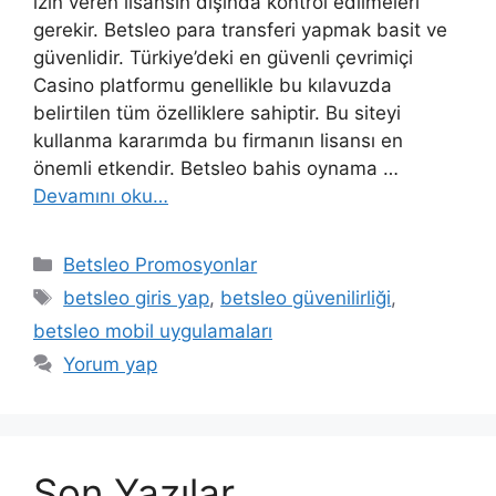
izin veren lisansın dışında kontrol edilmeleri
gerekir. Betsleo para transferi yapmak basit ve
güvenlidir. Türkiye’deki en güvenli çevrimiçi
Casino platformu genellikle bu kılavuzda
belirtilen tüm özelliklere sahiptir. Bu siteyi
kullanma kararımda bu firmanın lisansı en
önemli etkendir. Betsleo bahis oynama …
Devamını oku…
Kategoriler
Betsleo Promosyonlar
Etiketler
betsleo giris yap
,
betsleo güvenilirliği
,
betsleo mobil uygulamaları
Yorum yap
Son Yazılar