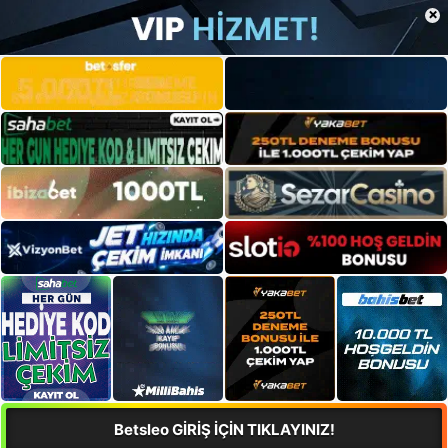
×
Betsleo GİRİŞ İÇİN TIKLAYINIZ!