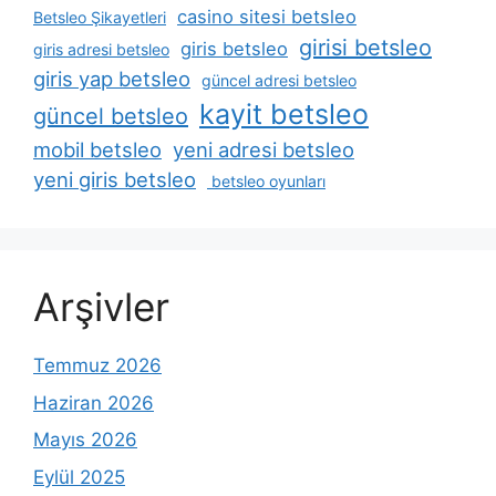
casino sitesi betsleo
Betsleo Şikayetleri
girisi betsleo
giris betsleo
giris adresi betsleo
giris yap betsleo
güncel adresi betsleo
kayit betsleo
güncel betsleo
mobil betsleo
yeni adresi betsleo
yeni giris betsleo
betsleo oyunları
Arşivler
Temmuz 2026
Haziran 2026
Mayıs 2026
Eylül 2025