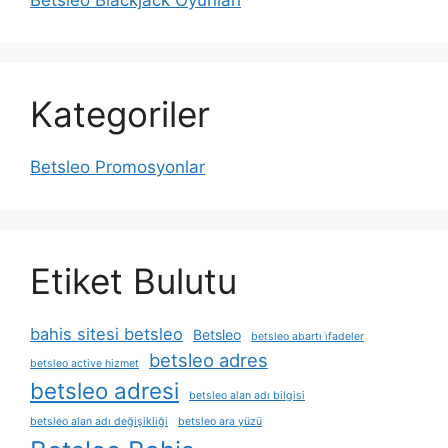
Betsleo Blackjack Oyunları
Kategoriler
Betsleo Promosyonlar
Etiket Bulutu
bahis sitesi betsleo
Betsleo
betsleo abartı i̇fadeler
betsleo adres
betsleo active hizmet
betsleo adresi
betsleo alan adı bilgisi
betsleo alan adı değişikliği
betsleo ara yüzü