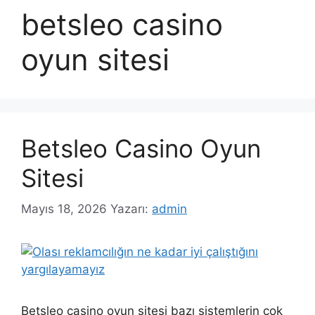
betsleo casino
oyun sitesi
Betsleo Casino Oyun
Sitesi
Mayıs 18, 2026
Yazarı:
admin
Betsleo casino oyun sitesi bazı sistemlerin çok