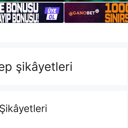
ep şikâyetleri
Şikâyetleri