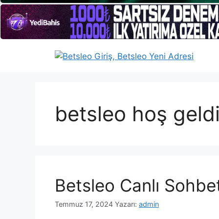
İçeriğe
atla
betsleo hoş geld
Betsleo Canlı Sohbe
Temmuz 17, 2024
Yazarı:
admin