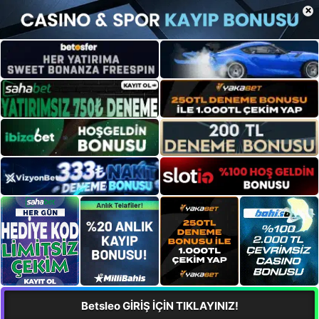
×
Betsleo GİRİŞ İÇİN TIKLAYINIZ!