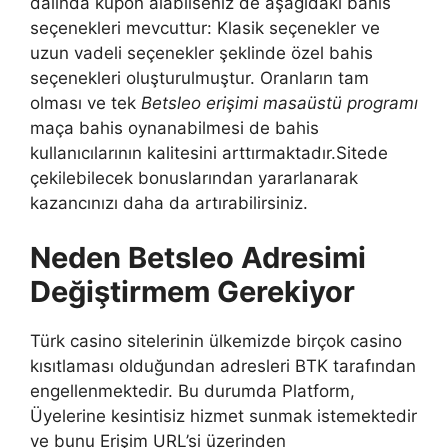
dalında kupon alabilseniz de aşağıdaki bahis
seçenekleri mevcuttur: Klasik seçenekler ve
uzun vadeli seçenekler şeklinde özel bahis
seçenekleri oluşturulmuştur. Oranların tam
olması ve tek
Betsleo erişimi masaüstü programı
maça bahis oynanabilmesi de bahis
kullanıcılarının kalitesini arttırmaktadır.Sitede
çekilebilecek bonuslarından yararlanarak
kazancınızı daha da artırabilirsiniz.
Neden Betsleo Adresimi
Değiştirmem Gerekiyor
Türk casino sitelerinin ülkemizde birçok casino
kısıtlaması olduğundan adresleri BTK tarafından
engellenmektedir. Bu durumda Platform,
Üyelerine kesintisiz hizmet sunmak istemektedir
ve bunu Erişim URL’si üzerinden