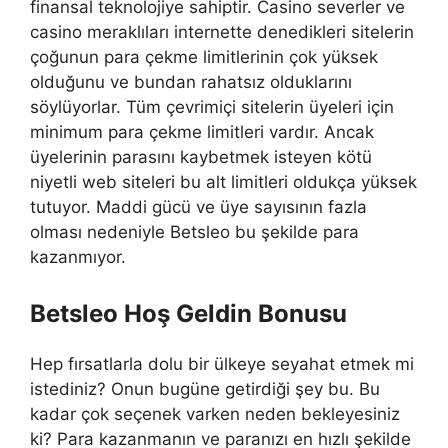
finansal teknolojiye sahiptir. Casino severler ve
casino meraklıları internette denedikleri sitelerin
çoğunun para çekme limitlerinin çok yüksek
olduğunu ve bundan rahatsız olduklarını
söylüyorlar. Tüm çevrimiçi sitelerin üyeleri için
minimum para çekme limitleri vardır. Ancak
üyelerinin parasını kaybetmek isteyen kötü
niyetli web siteleri bu alt limitleri oldukça yüksek
tutuyor. Maddi gücü ve üye sayısının fazla
olması nedeniyle Betsleo bu şekilde para
kazanmıyor.
Betsleo Hoş Geldin Bonusu
Hep fırsatlarla dolu bir ülkeye seyahat etmek mi
istediniz? Onun bugüne getirdiği şey bu. Bu
kadar çok seçenek varken neden bekleyesiniz
ki? Para kazanmanın ve paranızı en hızlı şekilde