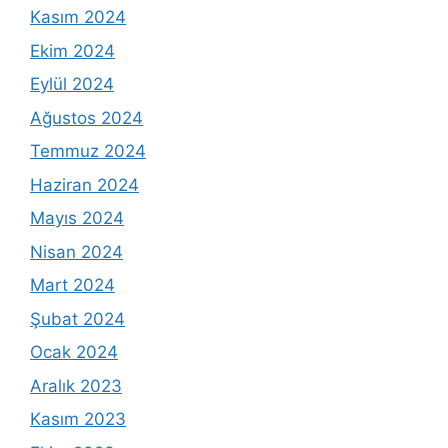
Kasım 2024
Ekim 2024
Eylül 2024
Ağustos 2024
Temmuz 2024
Haziran 2024
Mayıs 2024
Nisan 2024
Mart 2024
Şubat 2024
Ocak 2024
Aralık 2023
Kasım 2023