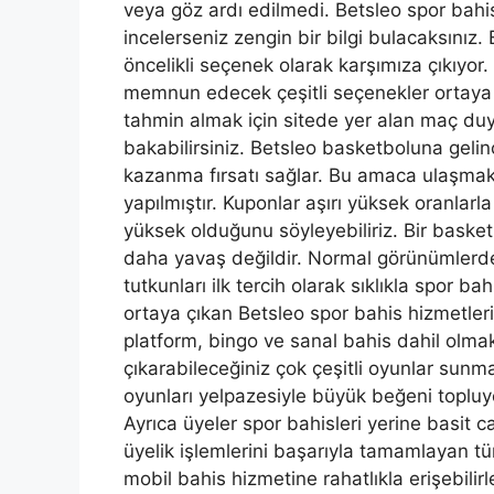
veya göz ardı edilmedi. Betsleo spor bahi
incelerseniz zengin bir bilgi bulacaksınız
öncelikli seçenek olarak karşımıza çıkıyor
memnun edecek çeşitli seçenekler ortaya ç
tahmin almak için sitede yer alan maç duyu
bakabilirsiniz. Betsleo basketboluna gelinc
kazanma fırsatı sağlar. Bu amaca ulaşmak 
yapılmıştır. Kuponlar aşırı yüksek oranlar
yüksek olduğunu söyleyebiliriz. Bir baske
daha yavaş değildir. Normal görünümlerde
tutkunları ilk tercih olarak sıklıkla spor 
ortaya çıkan Betsleo spor bahis hizmetleri
platform, bingo ve sanal bahis dahil olmak
çıkarabileceğiniz çok çeşitli oyunlar sunm
oyunları yelpazesiyle büyük beğeni topluyo
Ayrıca üyeler spor bahisleri yerine basit 
üyelik işlemlerini başarıyla tamamlayan t
mobil bahis hizmetine rahatlıkla erişebil