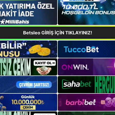
Betsleo GİRİŞ İÇİN TIKLAYINIZ!