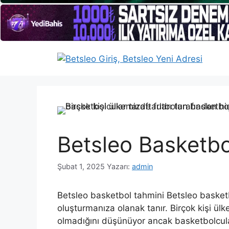
İçeriğe
atla
Betsleo Basketbo
Şubat 1, 2025
Yazarı:
admin
Betsleo basketbol tahmini Betsleo basketb
oluşturmanıza olanak tanır. Birçok kişi ü
olmadığını düşünüyor ancak basketbolcular