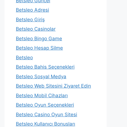
Betsleo Güncel
Betsleo Adresi
Betsleo Giriş
Betsleo Casinolar
Betsleo Bingo Game
Betsleo Hesap Silme
Betsleo
Betsleo Bahis Seçenekleri
Betsleo Sosyal Medya
Betsleo Web Sitesini Ziyaret Edin
Betsleo Mobil Cihazları
Betsleo Oyun Seçenekleri
Betsleo Casino Oyun Sitesi
Betsleo Kullanıcı Bonusları