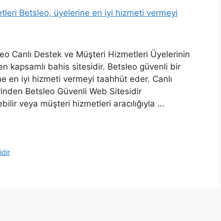
leo Canlı Destek ve Müşteri Hizmetleri Üyelerinin
n kapsamlı bahis sitesidir. Betsleo güvenli bir
ne en iyi hizmeti vermeyi taahhüt eder. Canlı
erinden Betsleo Güvenli Web Sitesidir
tebilir veya müşteri hizmetleri aracılığıyla …
idir