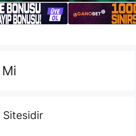
 Mi
Sitesidir