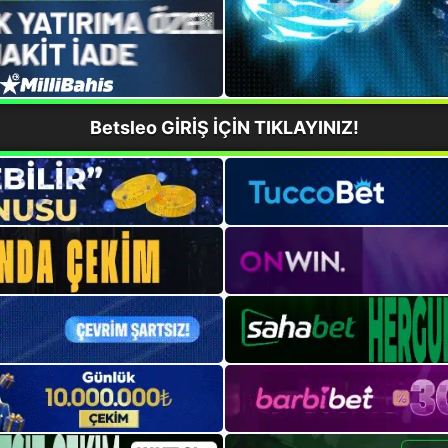
Betsleo GİRİŞ İÇİN TIKLAYINIZ!